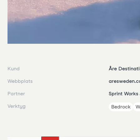
Kund
Åre Destinat
Webbplats
aresweden.
Partner
Sprint Works
Verktyg
Bedrock
W