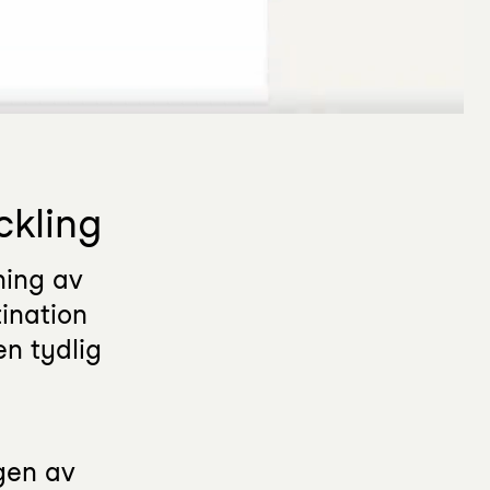
ckling
ning av
ination
en tydlig
gen av