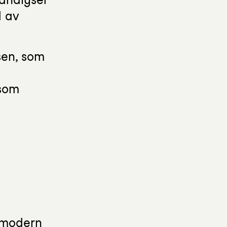
d av
sen, som
 som
n modern