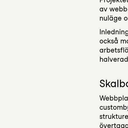
av webbp
nuläge o
Inlednin
också mo
arbetsfl
halverad
Skalb
Webbplat
customby
strukture
övertaga