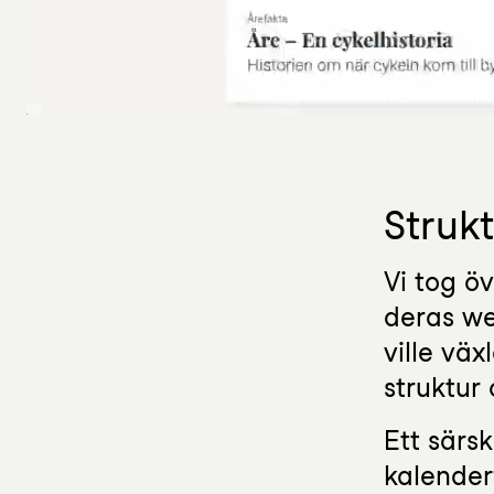
Struk
Vi tog ö
deras we
ville vä
struktur
Ett särs
kalender